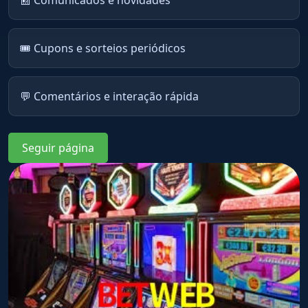
📰 Comunicados e novidades
🎟️ Cupons e sorteios periódicos
💬 Comentários e interação rápida
Seguir página